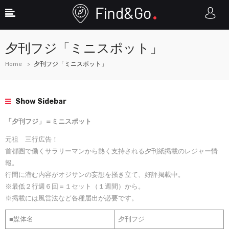
夕刊フジ「ミニスポット」
Home
夕刊フジ「ミニスポット」
Show Sidebar
「夕刊フジ」＝ミニスポット
元祖 三行広告！
首都圏で働くサラリーマンから熱く支持される夕刊紙掲載のレジャー情
報。
行間に潜む内容がオジサンの妄想を掻き立て、好評掲載中。
※最低２行週６回＝１セット（１週間）から。
※掲載には風営法など各種届出が必要です。
■媒体名
夕刊フジ