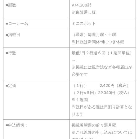
■部数
974,300部
※東阪通し版
■コーナー名
ミニスポット
■掲載日
（通常）毎週月曜～土曜
※日祝は新聞休刊につき休載
■行数
最低1日２行週６回（１週間単位）
～
※掲載には風営法など各種届出が
必要です
■定価
（１行） 2,420円（税込）
（２行×６回）29,040円（税込）
※１週間
※祝日がある週は日割り計算とな
ります
■申込締切：
掲載希望週の前々週月曜
※これ以降の申し込みについては