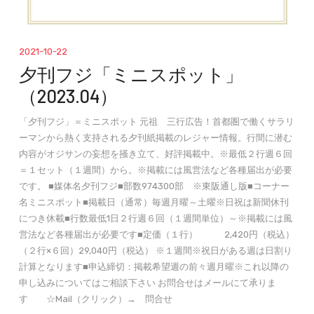
2021-10-22
夕刊フジ「ミニスポット」
（2023.04）
「夕刊フジ」＝ミニスポット 元祖 三行広告！首都圏で働くサラリ
ーマンから熱く支持される夕刊紙掲載のレジャー情報。行間に潜む
内容がオジサンの妄想を掻き立て、好評掲載中。※最低２行週６回
＝１セット（１週間）から。※掲載には風営法など各種届出が必要
です。 ■媒体名夕刊フジ■部数974300部 ※東阪通し版■コーナー
名ミニスポット■掲載日（通常）毎週月曜～土曜※日祝は新聞休刊
につき休載■行数最低1日２行週６回（１週間単位）～※掲載には風
営法など各種届出が必要です■定価（１行） 2,420円（税込）
（２行×６回）29,040円（税込） ※１週間※祝日がある週は日割り
計算となります■申込締切：掲載希望週の前々週月曜※これ以降の
申し込みについてはご相談下さい お問合せはメールにて承りま
す ☆Mail（クリック）→ 問合せ